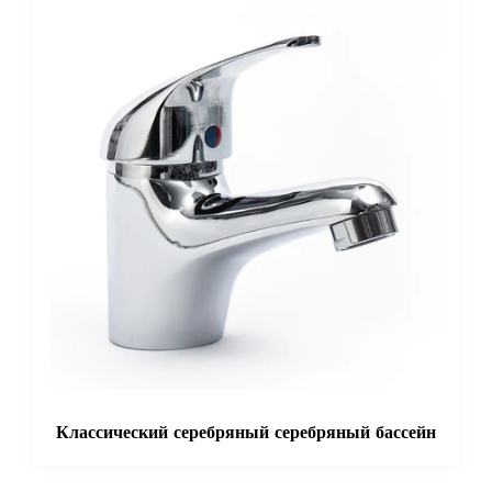
ссический серебряный серебряный бассейн
Сереб