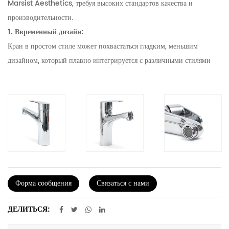
Marsist Aesthetics, требуя высоких стандартов качества и
производительности.
1. Ввременный дизайн:
Кран в простом стиле может похвастаться гладким, меньшим
дизайном, который плавно интегрируется с различными стилями
декора. Его чистые линии и незагроможденный вид делают его
универсальным выбором, который может дополнить как
традиционные, так и современные условия. Заниженная
элегантность кран гарантирует, что он останется стильным
дополнением к вашему дому на долгие годы.
2. Прочная конструкция цинкового сплава:
Ручка крана изготовлена ​​из высококачественного цинкового сплава,
материала, известного своей силой и долговечностью. Это
Форма сообщения
Связаться с нами
гарантирует, что кран может противостоять суровому ежедневному
использованию, сохраняя при этом гладкий внешний вид. Ручка
ДЕЛИТЬСЯ:
цинка-сплава также устойчива к коррозии, гарантируя, что она не